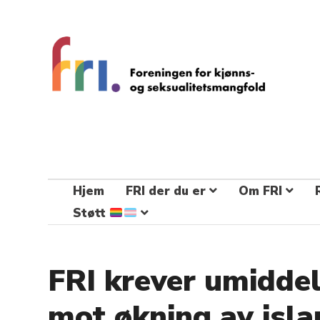
FRI – foreningen for kjønns- og
seksualitetsmangfold
STÅ OPP FOR RETTEN TIL Å VÆRE FRI
Hjem
FRI der du er
Om FRI
Støtt
FRI krever umiddel
mot økning av isl