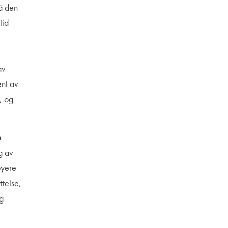
på den
tid
av
ent av
, og
n
g av
øyere
ttelse,
og