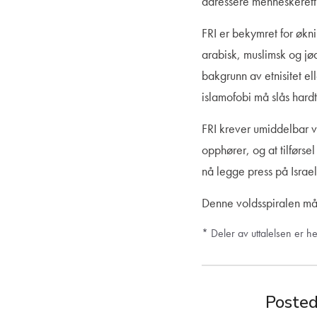
adressere menneskerett
FRI er bekymret for økni
arabisk, muslimsk og jød
bakgrunn av etnisitet elle
islamofobi må slås hard
FRI krever umiddelbar 
opphører, og at tilførs
nå legge press på Israel
Denne voldsspiralen må t
* Deler av uttalelsen er he
Posted