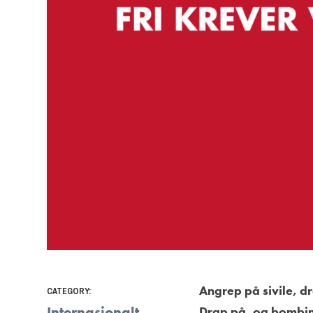
Angrep på sivile, dr
CATEGORY:
Internasjonalt
Drap på, og bombing 