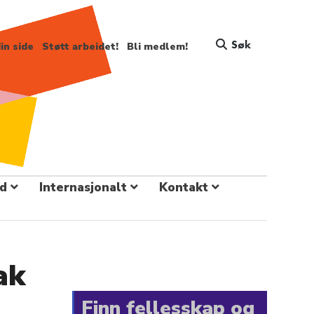
Søk
in side
Støtt arbeidet!
Bli medlem!
d
Internasjonalt
Kontakt
ak
Finn fellesskap og