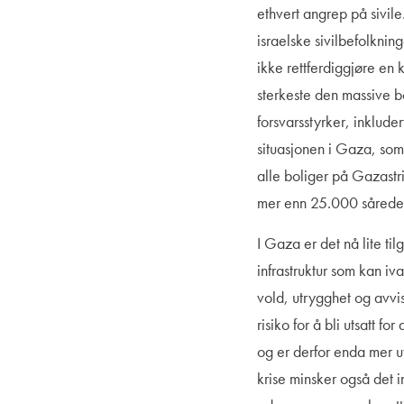
ethvert angrep på sivil
israelske sivilbefolkni
ikke rettferdiggjøre en 
sterkeste den massive b
forsvarsstyrker, inklude
situasjonen i Gaza, som
alle boliger på Gazastr
mer enn 25.000 såred
I Gaza er det nå lite t
infrastruktur som kan iv
vold, utrygghet og avvi
risiko for å bli utsatt f
og er derfor enda mer ut
krise minsker også det 