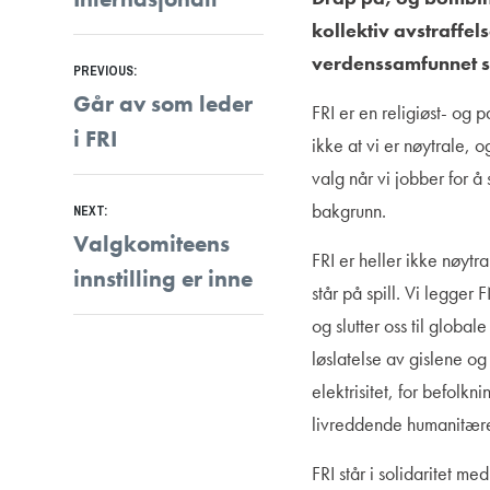
kollektiv avstraffels
Innleggsnavigasjon
verdenssamfunnet st
PREVIOUS:
Previous
Går av som leder
FRI er en religiøst- og 
post:
i FRI
ikke at vi er nøytrale, o
valg når vi jobber for å 
bakgrunn.
NEXT:
Next
Valgkomiteens
FRI er heller ikke nøytr
post:
innstilling er inne
står på spill. Vi legger 
og slutter oss til glob
løslatelse av gislene og
elektrisitet, for befol
livreddende humanitære 
FRI står i solidaritet m