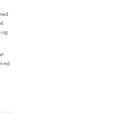
 med
på
e og
rt
et må