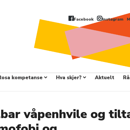
Facebook
Instagram
M
Rosa kompetanse
Hva skjer?
Aktuelt
Rå
bar våpenhvile og tilt
amofobi og