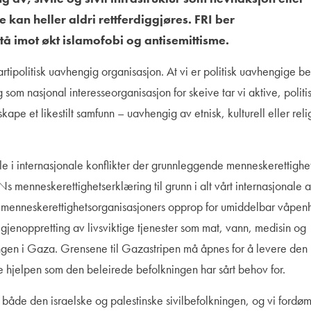
e kan heller aldri rettferdiggjøres. FRI ber
å imot økt islamofobi og antisemittisme.
partipolitisk uavhengig organisasjon. At vi er politisk uavhengige be
g som nasjonal interesseorganisasjon for skeive tar vi aktive, politi
skape et likestilt samfunn – uavhengig av etnisk, kulturell eller reli
ale i internasjonale konflikter der grunnleggende menneskerettighe
FNs menneskerettighetserklæring til grunn i alt vårt internasjonale 
ale menneskerettighetsorganisasjoners opprop for umiddelbar våpenh
 gjenoppretting av livsviktige tjenester som mat, vann, medisin og
kningen i Gaza. Grensene til Gazastripen må åpnes for å levere den
hjelpen som den beleirede befolkningen har sårt behov for.
ed både den israelske og palestinske sivilbefolkningen, og vi ford