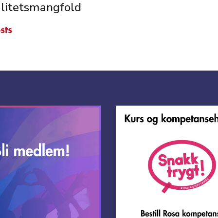
litetsmangfold
sts