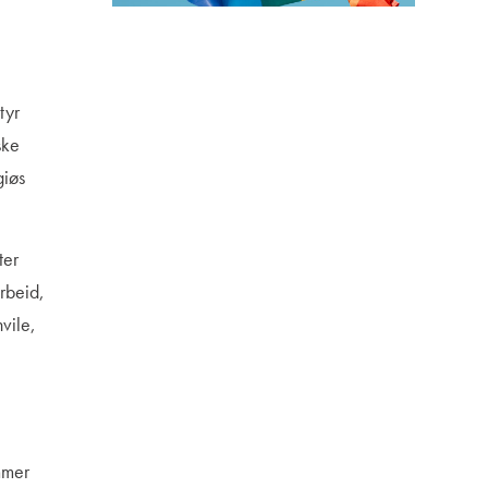
tyr
ske
giøs
ter
arbeid,
vile,
ømmer