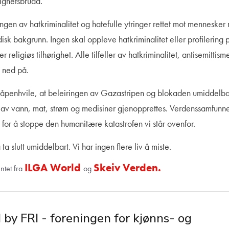
ighetsbrudd.
ngen av hatkriminalitet og hatefulle ytringer rettet mot mennesker
isk bakgrunn. Ingen skal oppleve hatkriminalitet eller profilering 
r religiøs tilhørighet. Alle tilfeller av hatkriminalitet, antisemittism
t ned på.
våpenhvile, at beleiringen av Gazastripen og blokaden umiddelba
el av vann, mat, strøm og medisiner gjenopprettes. Verdenssamfunn
 for å stoppe den humanitære katastrofen vi står ovenfor.
a slutt umiddelbart. Vi har ingen flere liv å miste.
ILGA World
Skeiv Verden.
ntet fra
og
 by FRI - foreningen for kjønns- og