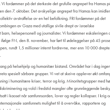
e. Vi fordømmer på det sterkeste det grufulle angrepet fra Hamas 
ngen den 7. oktober. Det avskyelige angrepet fra Hamas kan imidler
kollektiv avstraffelse av en hel befolkning. FRI fordømmer på det
ombingen av Gaza med utallige sivile drept av israelske
rt barn, helsepersonell og journalister. Vi fordømmer eskaleringen 
 ifølge FN, den 8. november, har ført til ødeleggelser på 45 pros
ipen, rundt 1,5 millioner internt fordrevne, mer enn 10 000 drepte
e.
ilgang på helsehjelp og humanitær bistand. Området har i dag inge
areta spesielt sårbare grupper. Vi vet at skeive opplever økt omfan
sning i humanitære kriser, terror og krig. Minoritetsgrupper med h
or diskriminering og vold i fredstid mangler ofte grunnleggende besky
satt i kaoset når samfunnsorden, lover og regler kollapser. I krig 
internasjonale samfunnets mulighet til å overvåke, rapportere og