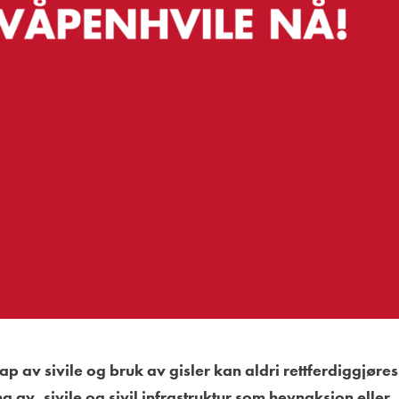
ap av sivile og bruk av gisler kan aldri rettferdiggjøres
av, sivile og sivil infrastruktur som hevnaksjon eller