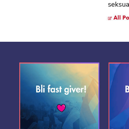
seksua
All Po