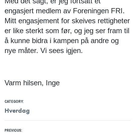
Med det sagt, er jeg fortsatt et 
engasjert medlem av Foreningen FRI. 
Mitt engasjement for skeives rettigheter 
er like sterkt som før, og jeg ser fram til 
å kunne bidra i kampen på andre og 
nye måter. Vi sees igjen.
Varm hilsen, Inge
CATEGORY:
Hverdag
Innleggsnavigasjon
PREVIOUS: