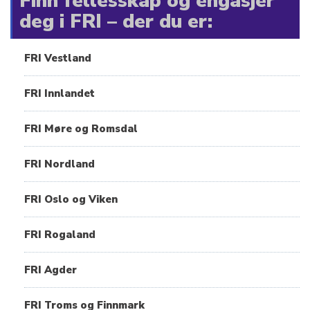
Finn fellesskap og engasjer
deg i FRI – der du er:
FRI Vestland
FRI Innlandet
FRI Møre og Romsdal
FRI Nordland
FRI Oslo og Viken
FRI Rogaland
FRI Agder
FRI Troms og Finnmark