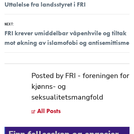
Previous
Uttalelse fra landsstyret i FRI
post:
NEXT:
Next
FRI krever umiddelbar våpenhvile og tiltak
post:
mot økning av islamofobi og antisemittisme
Posted by FRI - foreningen for
kjønns- og
seksualitetsmangfold
All Posts