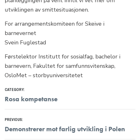
planleggingen på vent inntil vi vet mer om
utviklingen av smittesituasjonen.
For arrangementskomiteen for Skeive i
barnevernet
Svein Fuglestad
Førstelektor Institutt for sosialfag, bachelor i
barnevern, Fakultet for samfunnsvitenskap,
OsloMet – storbyuniversitetet
CATEGORY:
Rosa kompetanse
Innleggsnavigasjon
PREVIOUS:
Previous
Demonstrerer mot farlig utvikling i Polen
post: