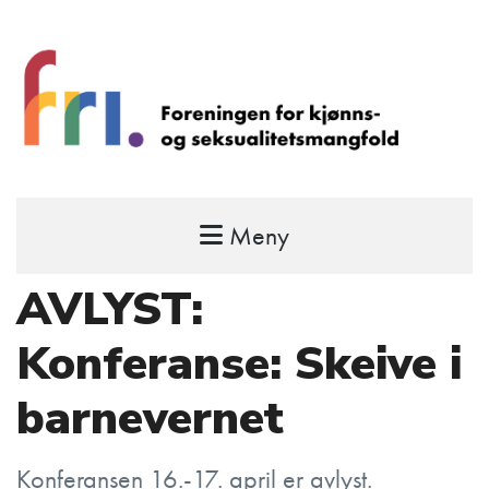
Meny
FRI – foreningen for kjønns- og
seksualitetsmangfold
AVLYST:
STÅ OPP FOR RETTEN TIL Å VÆRE FRI
Konferanse: Skeive i
barnevernet
Konferansen 16.-17. april er avlyst.