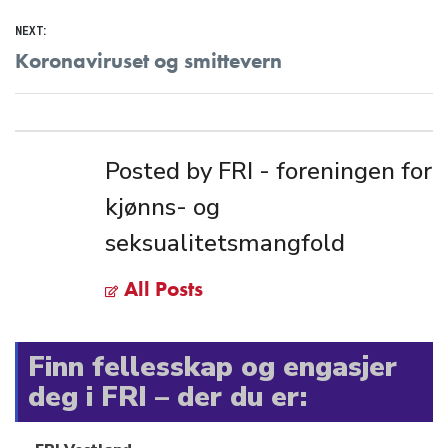
NEXT:
Next
Koronaviruset og smittevern
post:
Posted by FRI - foreningen for
kjønns- og
seksualitetsmangfold
All Posts
Finn fellesskap og engasjer
deg i FRI – der du er: