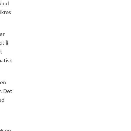
lbud
ikres
er
il å
t
matisk
gen
r. Det
bud
ak og