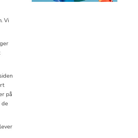
. Vi
nger
t
siden
rt
er på
n de
lever