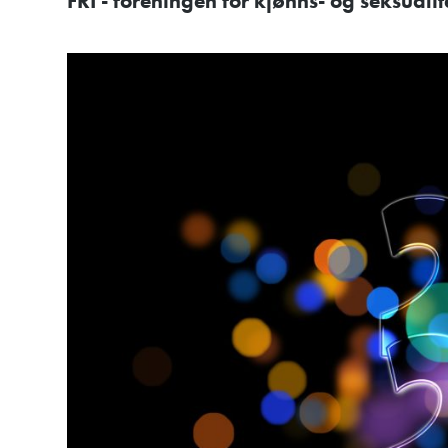
FRI - foreningen for kjønns- og seksual