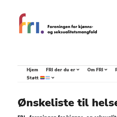
FRI – foreningen for kjønns- og
seksualitetsmangfold
STÅ OPP FOR RETTEN TIL Å VÆRE FRI
Hjem
FRI der du er
Om FRI
Støtt
Ønskeliste til hel