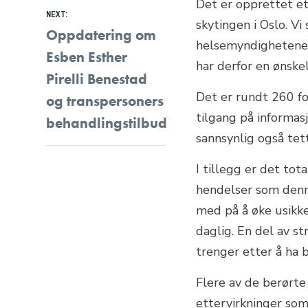
Det er opprettet et
NEXT:
skytingen i Oslo. Vi
Next
Oppdatering om
helsemyndighetene 
post:
Esben Esther
har derfor en ønskel
Pirelli Benestad
Det er rundt 260 f
og transpersoners
tilgang på informas
behandlingstilbud
sannsynlig også tet
I tillegg er det to
hendelser som denne
med på å øke usikke
daglig. En del av st
trenger etter å ha b
Flere av de berørte
ettervirkninger som