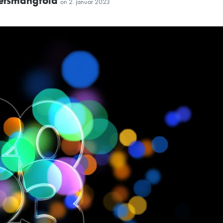
itetsmangfold
on
2. januar 2023