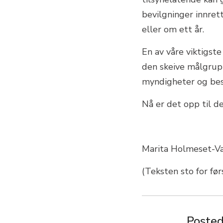
bevilgninger innrett
eller om ett år.
En av våre viktigst
den skeive målgrupp
myndigheter og bes
Nå er det opp til d
Marita Holmeset-Var
(Teksten sto for fø
Posted