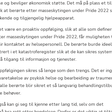
le og bevilger økonomisk støtte. Det må på plass et ti
ik at berørte etter masseskytingen under Pride 2022 s
økende og tilgjengelig hjelpeapparat.
t være en proaktiv oppfølging, slik at alle som definer
er masseskytingen under Pride 2022, får muligheten t
lir kontaktet av helsepersonell. De berørte burde ideel
trert i et katastroferegister slik at de kan sikres syste
å tilgang til informasjon og tjenester.
ppfølgingen sikres så lenge som den trengs. Det er in
 ivaretakelse av psykisk helse og bearbeiding av traume
 alle berørte blir sikret et så langvarig behandlingstil
e behøver.
så kan gi seg til kjenne etter lang tid, selv om det
å bra rett etter hendelsen. Derfor er det viktig at tilt