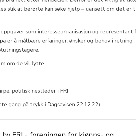
es slik at berørte kan søke hjelp – uansett om det er t
e oppgaver som interesseorganisasjon og representant 
a er å målbære erfaringer, ønsker og behov i retning
lutningstagere.
em om de vil lytte.
pe, politisk nestleder i FRI
rste gang på trykk i Dagsavisen 22.12.22)
 by FRI - foreningen for kjønns- og