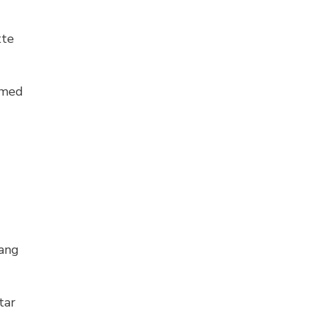
tte
 med
gang
tar