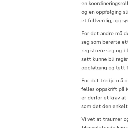
en koordineringsrol
og en oppfølging sl
et fullverdig, opps
For det andre må de
seg som berørte ett
registrere seg og b
sett kunne bli regis
oppfølging og lett f
For det tredje må o
felles oppskrift på
er derfor et krav at
som det den enkelt
Vi vet at traumer og
tilsynelatende kan g