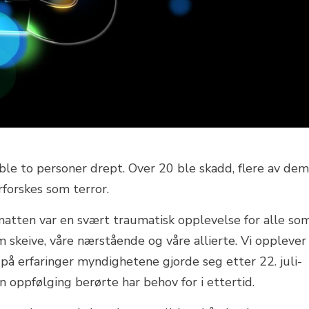
år ble to personer drept. Over 20 ble skadd, flere av dem
rforskes som terror.
atten var en svært traumatisk opplevelse for alle so
m skeive, våre nærstående og våre allierte. Vi opplever
på erfaringer myndighetene gjorde seg etter 22. juli-
n oppfølging berørte har behov for i ettertid.