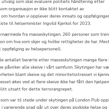
 utvalg som skal evaluere politiets håndtering etter
 som organisasjon er ikke blitt kontaktet av
om hvordan vi opplever deres innsats og oppfølgingen
iste til helseminister Ingvild Kjerkol for 2023.
ornærmede fra masseskytingen. 260 personer som tre
jon om hva som skjer og hvilke rettigheter de har. Mes
t oppfølging av helsepersonell.
tale antallet berørte etter masseskytingen mange flere 
 påvirker alle skeive i vårt samfunn. Skytingen har væ
rheten blant skeive og det minoritetsstresset vi kjenn
resset økes ved at flere skeive ikke har fått den hjelpe
litt utsatt for dette terrorangrepet.
 som var til stede under skytingen på London Pub opp
 i varierende grad går ut over deres psykiske helse og