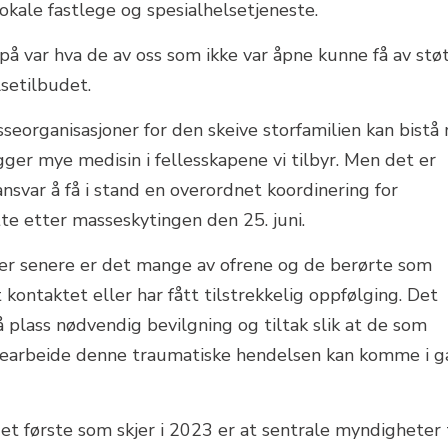
okale fastlege og spesialhelsetjeneste.
r på var hva de av oss som ikke var åpne kunne få av stø
setilbudet.
sseorganisasjoner for den skeive storfamilien kan bistå
gger mye medisin i fellesskapene vi tilbyr. Men det er
nsvar å få i stand en overordnet koordinering for
tte etter masseskytingen den 25. juni.
r senere er det mange av ofrene og de berørte som
tt kontaktet eller har fått tilstrekkelig oppfølging. Det
å plass nødvendig bevilgning og tiltak slik at de som
å bearbeide denne traumatiske hendelsen kan komme i 
det første som skjer i 2023 er at sentrale myndigheter 