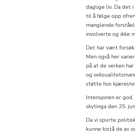
daglige liv. Da det i
til å følge opp ofr
manglende forståels
involverte og ikke m
Det har vært forsøk 
Men også her variere
på at de verken ha
og seksualitetsmang
støtte hos kjæreste
Intensjonen er god,
skytinga den 25. jun
Da vi spurte polit
kunne bistå de av os