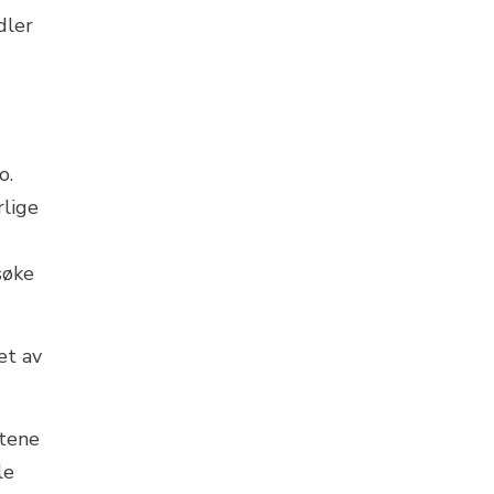
dler
o.
rlige
søke
et av
etene
le