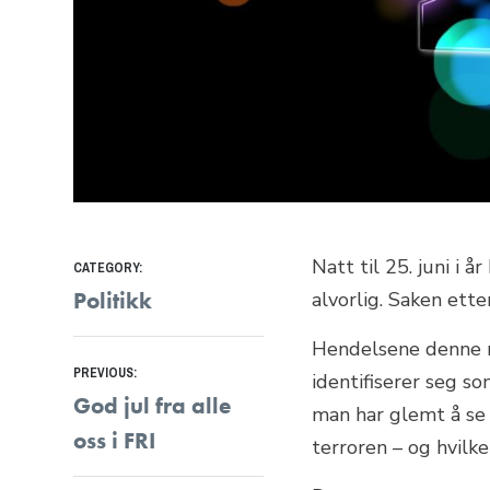
Natt til 25. juni i 
CATEGORY:
Politikk
alvorlig. Saken ette
Hendelsene denne n
Innleggsnavigasjon
PREVIOUS:
identifiserer seg so
Previous
God jul fra alle
man har glemt å se 
post:
oss i FRI
terroren – og hvilke