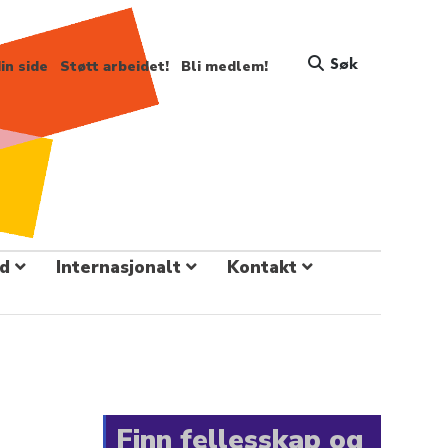
Søk
in side
Støtt arbeidet!
Bli medlem!
d
Internasjonalt
Kontakt
Finn fellesskap og