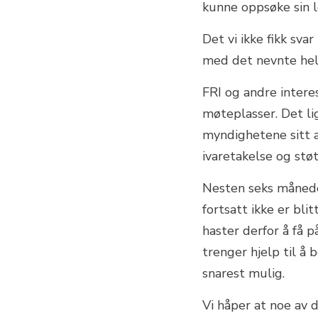
kunne oppsøke sin l
Det vi ikke fikk sva
med det nevnte hel
FRI og andre intere
møteplasser. Det li
myndighetene sitt a
ivaretakelse og stø
Nesten seks månede
fortsatt ikke er bli
haster derfor å få p
trenger hjelp til 
snarest mulig.
Vi håper at noe av 