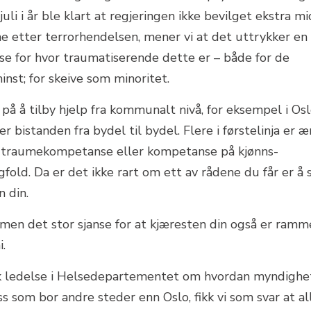
 juli i år ble klart at regjeringen ikke bevilget ekstra mi
ene etter terrorhendelsen, mener vi at det uttrykker en
e for hvor traumatiserende dette er – både for de
inst; for skeive som minoritet.
på å tilby hjelp fra kommunalt nivå, for eksempel i Osl
r bistanden fra bydel til bydel. Flere i førstelinja er æ
r traumekompetanse eller kompetanse på kjønns-
fold. Da er det ikke rart om ett av rådene du får er å 
n din.
 men det stor sjanse for at kjæresten din også er ramm
i.
isk ledelse i Helsedepartementet om hvordan myndigh
s som bor andre steder enn Oslo, fikk vi som svar at al